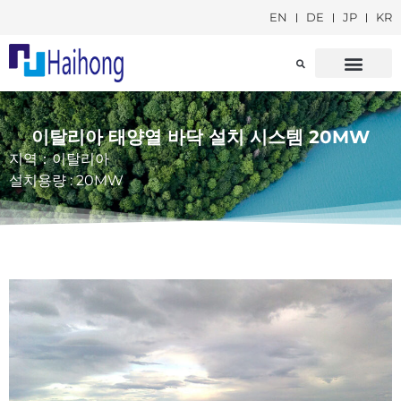
EN
DE
JP
KR
회사 프로필
사회적 책임
이탈리아 태양열 바닥 설치 시스템 20MW
지역：이탈리아
설치용량 : 20MW