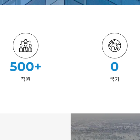
500
+
0
직원
국가